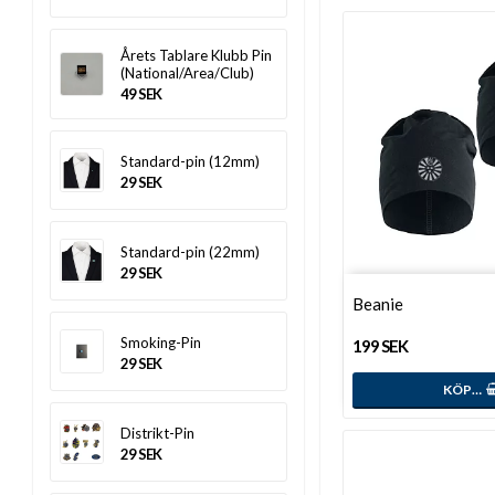
Årets Tablare Klubb Pin
(National/Area/Club)
49 SEK
Standard-pin (12mm)
29 SEK
Standard-pin (22mm)
29 SEK
Beanie
Smoking-Pin
199 SEK
29 SEK
KÖP…
Distrikt-Pin
29 SEK