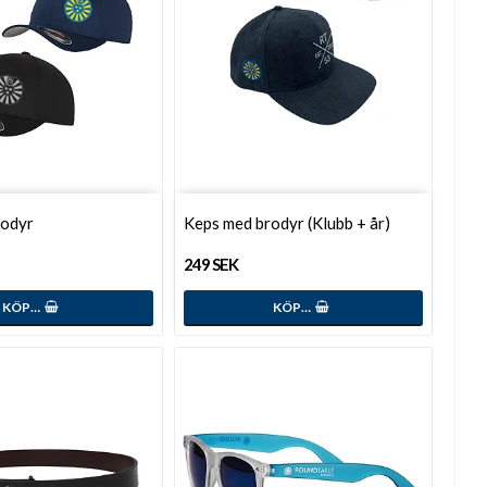
rodyr
Keps med brodyr (Klubb + år)
249 SEK
KÖP…
KÖP…