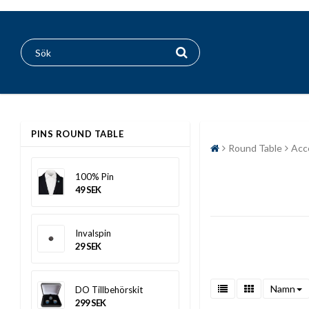
PINS ROUND TABLE
Round Table
Acc
100% Pin
49 SEK
Invalspin
29 SEK
Namn
DO Tillbehörskit
299 SEK