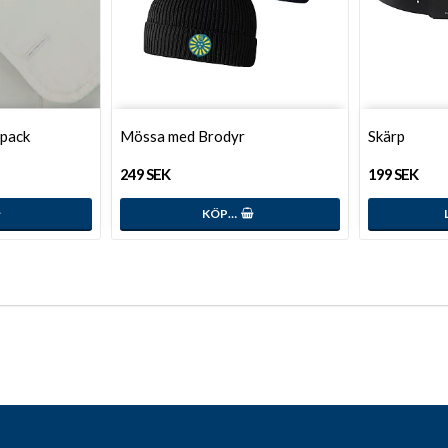
pack
Mössa med Brodyr
Skärp
249 SEK
199 SEK
KÖP…