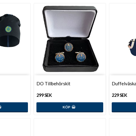
DO Tillbehörskit
Duffelväska
299 SEK
229 SEK
KÖP