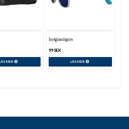
Solglasögon
99 SEK
LÄS MER
LÄS MER