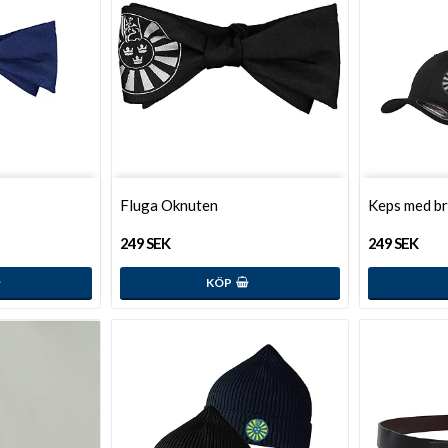
Fluga Oknuten
Keps med b
249 SEK
249 SEK
KÖP