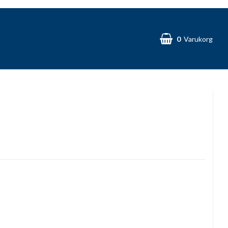
0
Varukorg
Din varukorg är tom